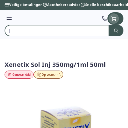
Ga naar de inhoud
Veilige betalingen
Apothekersadvies
Snelle beschikbaarheid
Menu
Zoek
Product, merk, categorie...
Xenetix Sol Inj 350mg/1ml 50ml
Geneesmiddel
Op voorschrift