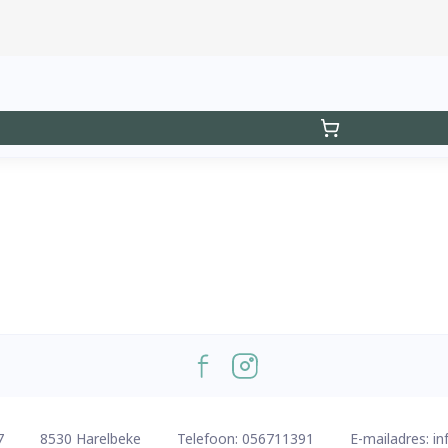
7
8530
Harelbeke
Telefoon:
056711391
E-mailadres:
in