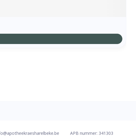
fo@
apotheekraesharelbeke.be
APB nummer:
341303