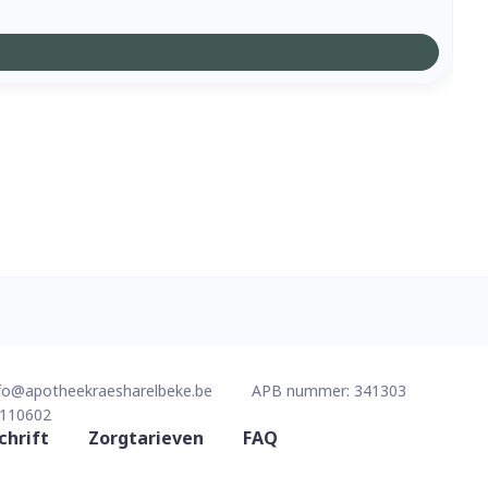
fo@
apotheekraesharelbeke.be
APB nummer:
341303
110602
chrift
Zorgtarieven
FAQ