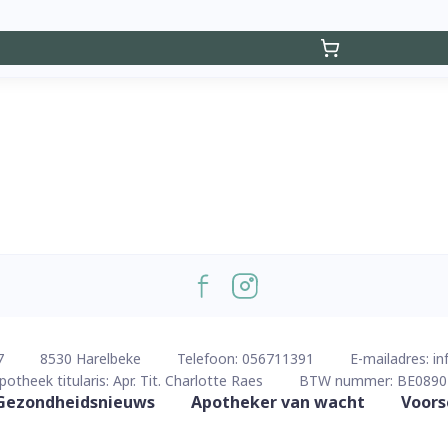
7
8530
Harelbeke
Telefoon:
056711391
E-mailadres:
in
potheek titularis:
Apr. Tit. Charlotte Raes
BTW nummer:
BE0890
Gezondheidsnieuws
Apotheker van wacht
Voors