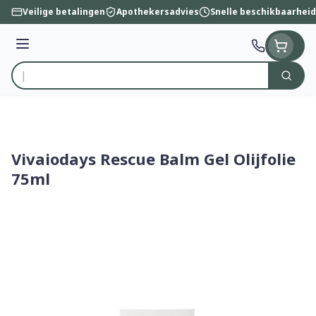
Ga naar de inhoud
Veilige betalingen
Apothekersadvies
Snelle beschikbaarheid
Menu
Zoek
Product, merk, categorie...
Vivaiodays Rescue Balm Gel Olijfolie
75ml