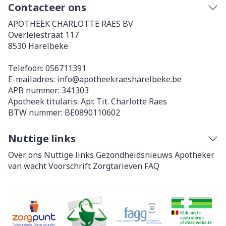
Contacteer ons
APOTHEEK CHARLOTTE RAES BV
Overleiestraat 117
8530
Harelbeke
Telefoon:
056711391
E-mailadres:
info@
apotheekraesharelbeke.be
APB nummer:
341303
Apotheek titularis:
Apr. Tit. Charlotte Raes
BTW nummer:
BE0890110602
Nuttige links
Over ons
Nuttige links
Gezondheidsnieuws
Apotheker
van wacht
Voorschrift
Zorgtarieven
FAQ