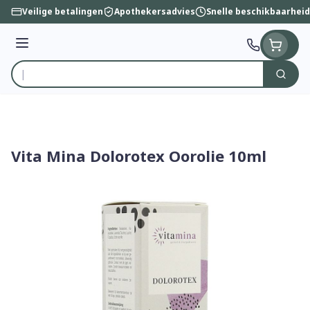
Ga naar de inhoud
Veilige betalingen
Apothekersadvies
Snelle beschikbaarheid
Menu
Zoek
Product, merk, categorie...
Vita Mina Dolorotex Oorolie 10ml