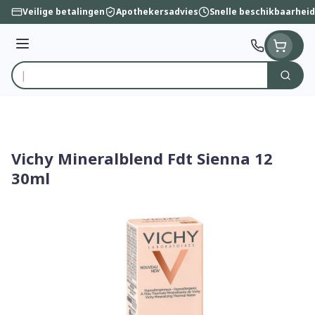
Ga naar de inhoud
Veilige betalingen
Apothekersadvies
Snelle beschikbaarheid
Menu
Zoek
Product, merk, categorie...
Vichy Mineralblend Fdt Sienna 12
30ml