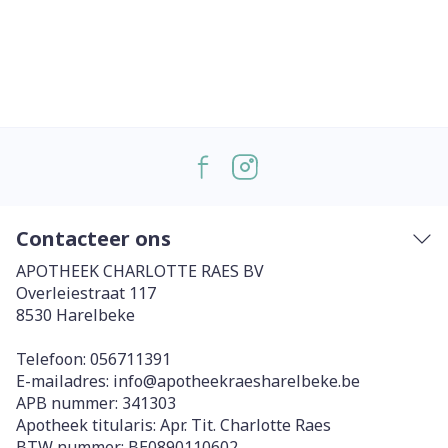
Contacteer ons
APOTHEEK CHARLOTTE RAES BV
Overleiestraat 117
8530
Harelbeke
Telefoon:
056711391
E-mailadres:
info@
apotheekraesharelbeke.be
APB nummer:
341303
Apotheek titularis:
Apr. Tit. Charlotte Raes
BTW nummer:
BE0890110602