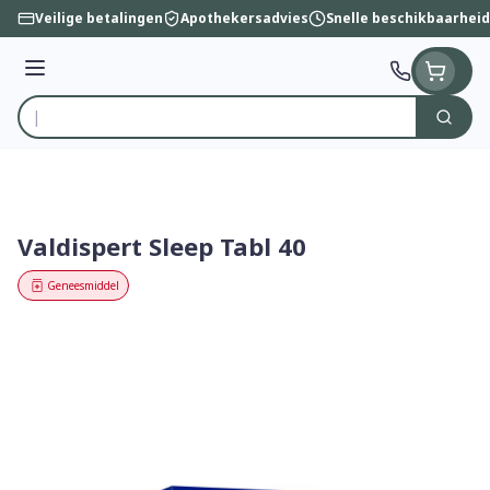
Ga naar de inhoud
Veilige betalingen
Apothekersadvies
Snelle beschikbaarheid
Menu
Zoek
Product, merk, categorie...
Valdispert Sleep Tabl 40
Geneesmiddel