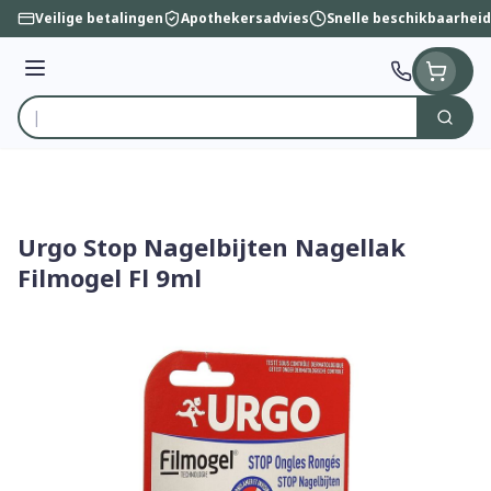
Ga naar de inhoud
Veilige betalingen
Apothekersadvies
Snelle beschikbaarheid
Menu
Zoek
Product, merk, categorie...
Urgo Stop Nagelbijten Nagellak
Filmogel Fl 9ml