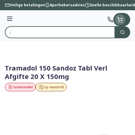
Ga naar de inhoud
Veilige betalingen
Apothekersadvies
Snelle beschikbaarheid
Menu
Zoek
Product, merk, categorie...
Tramadol 150 Sandoz Tabl Verl
Afgifte 20 X 150mg
Geneesmiddel
Op voorschrift