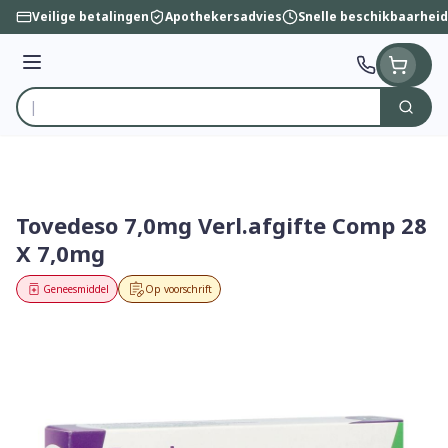
Ga naar de inhoud
Veilige betalingen
Apothekersadvies
Snelle beschikbaarheid
Menu
Zoek
Product, merk, categorie...
Tovedeso 7,0mg Verl.afgifte Comp 28
X 7,0mg
Geneesmiddel
Op voorschrift