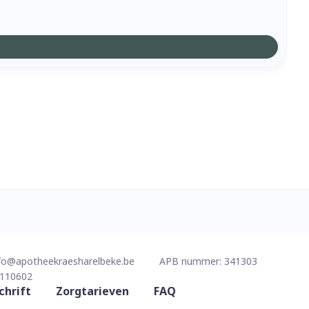
fo@
apotheekraesharelbeke.be
APB nummer:
341303
110602
chrift
Zorgtarieven
FAQ