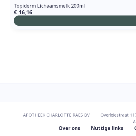
Topiderm Lichaamsmelk 200ml
€ 16,16
Contacteer ons
APOTHEEK CHARLOTTE RAES BV
Overleiestraat 11
A
Nuttige links
Over ons
Nuttige links