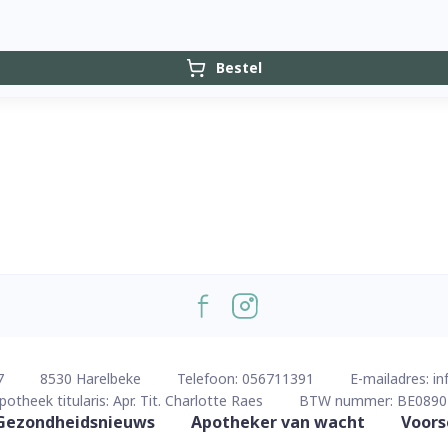
Bestel
7
8530
Harelbeke
Telefoon:
056711391
E-mailadres:
in
potheek titularis:
Apr. Tit. Charlotte Raes
BTW nummer:
BE0890
Gezondheidsnieuws
Apotheker van wacht
Voors