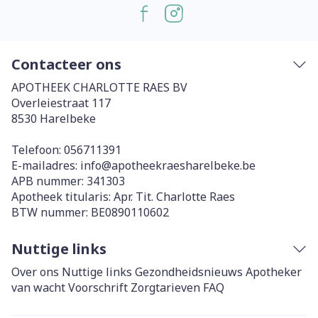
Contacteer ons
APOTHEEK CHARLOTTE RAES BV
Overleiestraat 117
8530
Harelbeke
Telefoon:
056711391
E-mailadres:
info@
apotheekraesharelbeke.be
APB nummer:
341303
Apotheek titularis:
Apr. Tit. Charlotte Raes
BTW nummer:
BE0890110602
Nuttige links
Over ons
Nuttige links
Gezondheidsnieuws
Apotheker
van wacht
Voorschrift
Zorgtarieven
FAQ