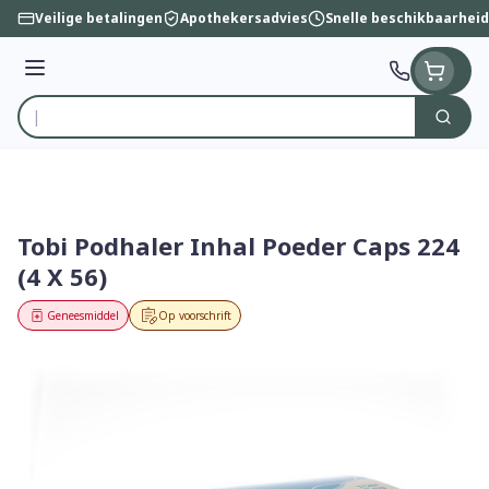
Ga naar de inhoud
Veilige betalingen
Apothekersadvies
Snelle beschikbaarheid
Menu
Zoek
Product, merk, categorie...
Tobi Podhaler Inhal Poeder Caps 224
(4 X 56)
Geneesmiddel
Op voorschrift