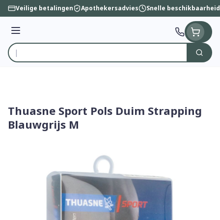
Ga naar de inhoud
Veilige betalingen
Apothekersadvies
Snelle beschikbaarheid
Menu
Zoek
Product, merk, categorie...
Thuasne Sport Pols Duim Strapping
Blauwgrijs M