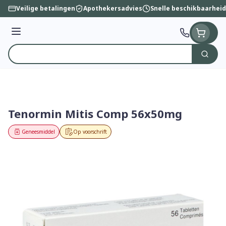
Ga naar de inhoud
Veilige betalingen
Apothekersadvies
Snelle beschikbaarheid
Menu
Zoek
Product, merk, categorie...
Tenormin Mitis Comp 56x50mg
Geneesmiddel
Op voorschrift