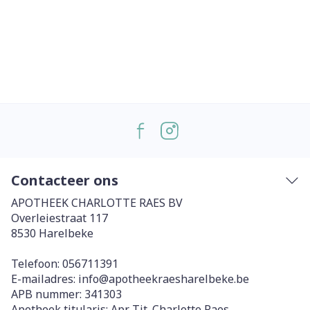
Contacteer ons
APOTHEEK CHARLOTTE RAES BV
Overleiestraat 117
8530
Harelbeke
Telefoon:
056711391
E-mailadres:
info@
apotheekraesharelbeke.be
APB nummer:
341303
Apotheek titularis:
Apr. Tit. Charlotte Raes