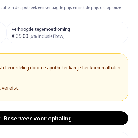
rapie
Toon meer
aal je in de apotheek een verlaagde prijs en niet de prijs die op onze
Diagnosetesten en
 stress
Vlooien en teken
meetapparatuur
Oren
Mond en keel
Verhoogde tegemoetkoming
€ 35,00
Alcoholtest
(6% inclusief btw)
g
Oordopjes
Zuigtabletten
herapie -
Mond, muil of snavel
Bloeddrukmeter
ls
 en -druppels
Oorreiniging
Spray - oplossing
Cholesteroltest
zen
Oordruppels
Hartslagmeter
 Na beoordeling door de apotheker kan je het komen afhalen
ulpmiddelen
Toon meer
 vereist.
herming
Hygiëne
Ergonomie
nning en -
Aambeien
s
Bad en douche
Ademhaling en zuurstof
Reserveer
voor ophaling
je
Badkamer