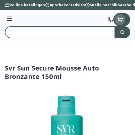
Ga naar de inhoud
Veilige betalingen
Apothekersadvies
Snelle beschikbaarheid
Menu
Zoek
Product, merk, categorie...
Svr Sun Secure Mousse Auto
Bronzante 150ml