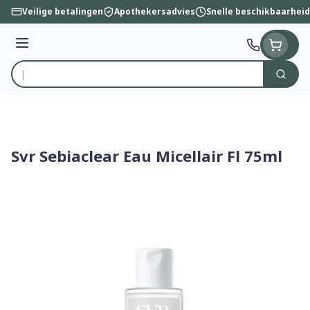
Ga naar de inhoud
Veilige betalingen
Apothekersadvies
Snelle beschikbaarheid
Menu
Zoek
Product, merk, categorie...
Svr Sebiaclear Eau Micellair Fl 75ml