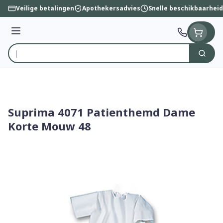
Ga naar de inhoud
Veilige betalingen
Apothekersadvies
Snelle beschikbaarheid
Menu
Zoek
Product, merk, categorie...
Suprima 4071 Patienthemd Dame
Korte Mouw 48