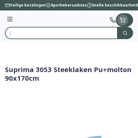
Ga naar de inhoud
Veilige betalingen
Apothekersadvies
Snelle beschikbaarheid
Menu
Zoek
Product, merk, categorie...
Suprima 3053 Steeklaken Pu+molton
90x170cm