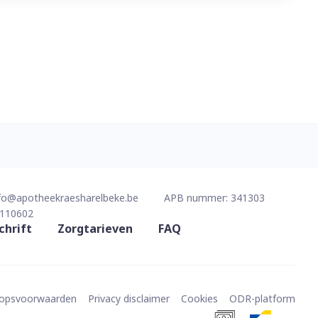
fo@
apotheekraesharelbeke.be
APB nummer:
341303
110602
chrift
Zorgtarieven
FAQ
oopsvoorwaarden
Privacy disclaimer
Cookies
ODR-platform