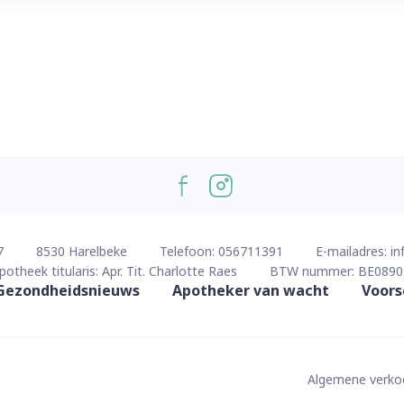
7
8530
Harelbeke
Telefoon:
056711391
E-mailadres:
in
potheek titularis:
Apr. Tit. Charlotte Raes
BTW nummer:
BE0890
Gezondheidsnieuws
Apotheker van wacht
Voors
Algemene verk