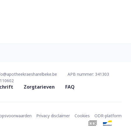
fo@
apotheekraesharelbeke.be
APB nummer:
341303
110602
chrift
Zorgtarieven
FAQ
oopsvoorwaarden
Privacy disclaimer
Cookies
ODR-platform