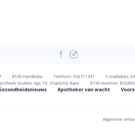
7
8530
Harelbeke
Telefoon:
056711391
E-mailadres:
in
potheek titularis:
Apr. Tit. Charlotte Raes
BTW nummer:
BE0890
Gezondheidsnieuws
Apotheker van wacht
Voors
Algemene verk