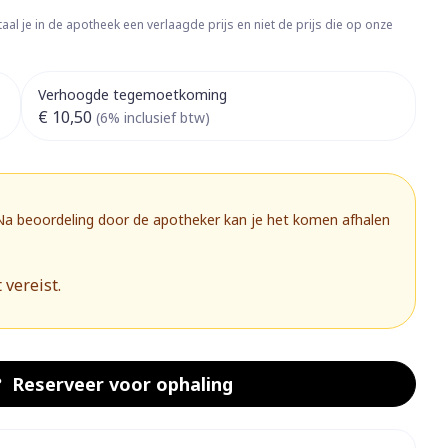
rapie
Toon meer
aal je in de apotheek een verlaagde prijs en niet de prijs die op onze
Diagnosetesten en
 stress
Vlooien en teken
meetapparatuur
Oren
Mond en keel
Verhoogde tegemoetkoming
€ 10,50
Alcoholtest
(6% inclusief btw)
g
Oordopjes
Zuigtabletten
herapie -
Mond, muil of snavel
Bloeddrukmeter
ls
 en -druppels
Oorreiniging
Spray - oplossing
Cholesteroltest
zen
Oordruppels
Hartslagmeter
 Na beoordeling door de apotheker kan je het komen afhalen
ulpmiddelen
Toon meer
 vereist.
herming
Hygiëne
Ergonomie
nning en -
Aambeien
s
Bad en douche
Ademhaling en zuurstof
Reserveer
voor ophaling
je
Badkamer