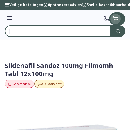
Ga naar de inhoud
Veilige betalingen
Apothekersadvies
Snelle beschikbaarheid
Menu
Zoek
Product, merk, categorie...
Sildenafil Sandoz 100mg Filmomh
Tabl 12x100mg
Geneesmiddel
Op voorschrift