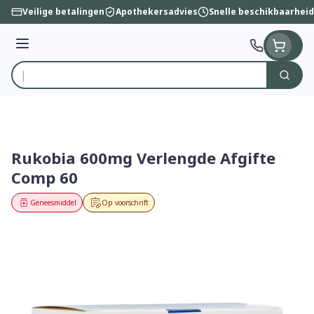
Ga naar de inhoud
Veilige betalingen
Apothekersadvies
Snelle beschikbaarheid
Menu
Zoek
Product, merk, categorie...
Rukobia 600mg Verlengde Afgifte
Comp 60
Geneesmiddel
Op voorschrift