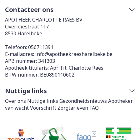
Contacteer ons
APOTHEEK CHARLOTTE RAES BV
Overleiestraat 117
8530
Harelbeke
Telefoon:
056711391
E-mailadres:
info@
apotheekraesharelbeke.be
APB nummer:
341303
Apotheek titularis:
Apr. Tit. Charlotte Raes
BTW nummer:
BE0890110602
Nuttige links
Over ons
Nuttige links
Gezondheidsnieuws
Apotheker
van wacht
Voorschrift
Zorgtarieven
FAQ