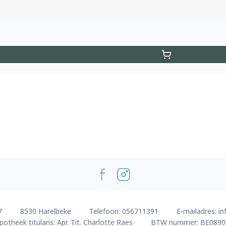
7
8530
Harelbeke
Telefoon:
056711391
E-mailadres:
in
potheek titularis:
Apr. Tit. Charlotte Raes
BTW nummer:
BE0890