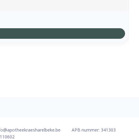
fo@
apotheekraesharelbeke.be
APB nummer:
341303
110602