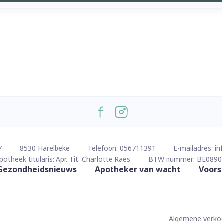
7
8530
Harelbeke
Telefoon:
056711391
E-mailadres:
in
potheek titularis:
Apr. Tit. Charlotte Raes
BTW nummer:
BE0890
Gezondheidsnieuws
Apotheker van wacht
Voors
Algemene verk