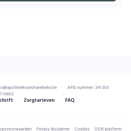
fo@
apotheekraesharelbeke.be
APB nummer:
341303
110602
chrift
Zorgtarieven
FAQ
oopsvoorwaarden
Privacy disclaimer
Cookies
ODR-platform