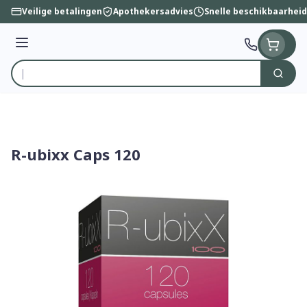
Ga naar de inhoud
Veilige betalingen
Apothekersadvies
Snelle beschikbaarheid
Menu
Zoek
Product, merk, categorie...
R-ubixx Caps 120