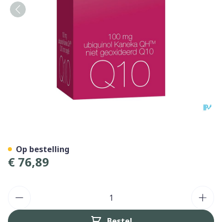
R-ubixx Caps 120
Op bestelling
€ 76,89
Aantal
Bestel