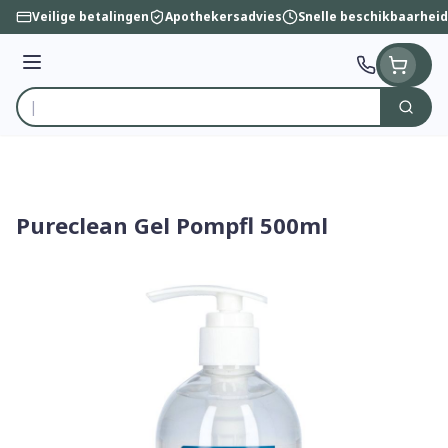
Ga naar de inhoud
Veilige betalingen
Apothekersadvies
Snelle beschikbaarheid
Menu
Zoek
Product, merk, categorie...
Pureclean Gel Pompfl 500ml