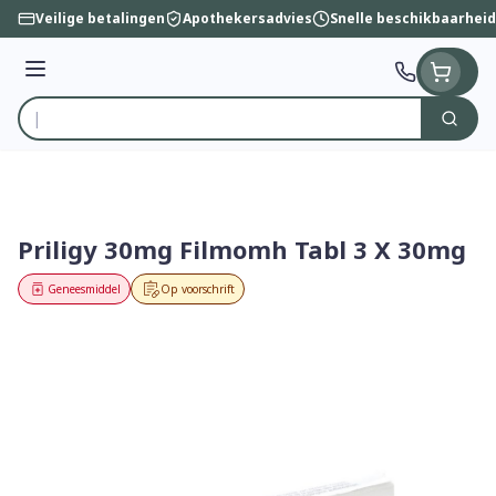
Ga naar de inhoud
Veilige betalingen
Apothekersadvies
Snelle beschikbaarheid
Menu
Zoek
Product, merk, categorie...
Priligy 30mg Filmomh Tabl 3 X 30mg
Geneesmiddel
Op voorschrift