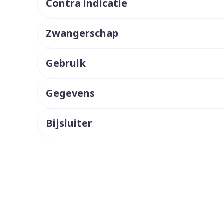
Contra indicatie
ddelen
Haar
orging
Supplementen
Insectenw
middelen
Zwangerschap
n
Mondmaskers
issen
 -
Gebruik
uid
d
Gegevens
Bijsluiter
Zelfbruiner
Scheren