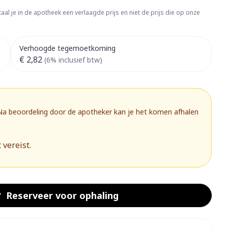
rapie
Toon meer
aal je in de apotheek een verlaagde prijs en niet de prijs die op onze
Diagnosetesten en
 stress
Vlooien en teken
meetapparatuur
Oren
Mond en keel
Verhoogde tegemoetkoming
€ 2,82
Alcoholtest
(6% inclusief btw)
g
Oordopjes
Zuigtabletten
herapie -
Mond, muil of snavel
Bloeddrukmeter
ls
 en -druppels
Oorreiniging
Spray - oplossing
Cholesteroltest
zen
Oordruppels
Hartslagmeter
 Na beoordeling door de apotheker kan je het komen afhalen
ulpmiddelen
Toon meer
 vereist.
herming
Hygiëne
Ergonomie
nning en -
Aambeien
s
Bad en douche
Ademhaling en zuurstof
Reserveer
voor ophaling
je
Badkamer