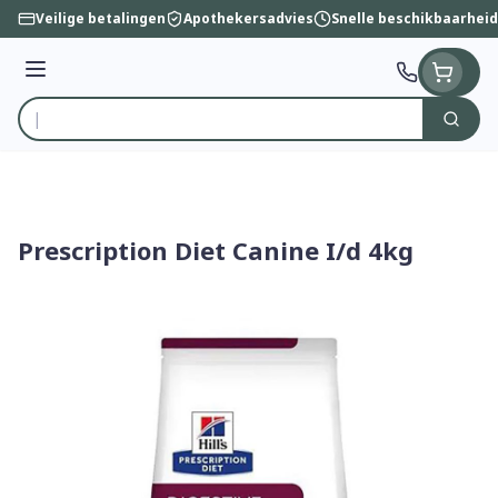
Ga naar de inhoud
Veilige betalingen
Apothekersadvies
Snelle beschikbaarheid
Menu
Zoek
Product, merk, categorie...
Prescription Diet Canine I/d 4kg