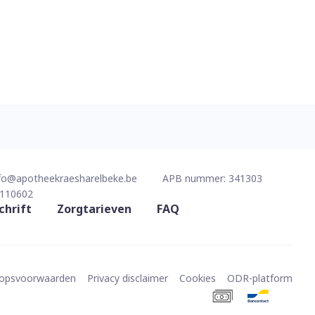
fo@
apotheekraesharelbeke.be
APB nummer:
341303
110602
chrift
Zorgtarieven
FAQ
oopsvoorwaarden
Privacy disclaimer
Cookies
ODR-platform