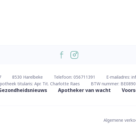
7
8530
Harelbeke
Telefoon:
056711391
E-mailadres:
in
potheek titularis:
Apr. Tit. Charlotte Raes
BTW nummer:
BE0890
Gezondheidsnieuws
Apotheker van wacht
Voors
Algemene verk