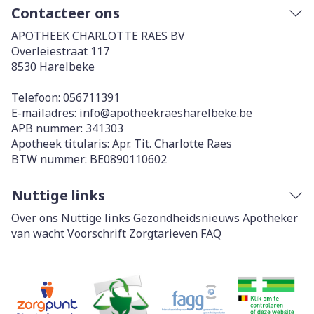
Contacteer ons
APOTHEEK CHARLOTTE RAES BV
Overleiestraat 117
8530
Harelbeke
Telefoon:
056711391
E-mailadres:
info@
apotheekraesharelbeke.be
APB nummer:
341303
Apotheek titularis:
Apr. Tit. Charlotte Raes
BTW nummer:
BE0890110602
Nuttige links
Over ons
Nuttige links
Gezondheidsnieuws
Apotheker
van wacht
Voorschrift
Zorgtarieven
FAQ