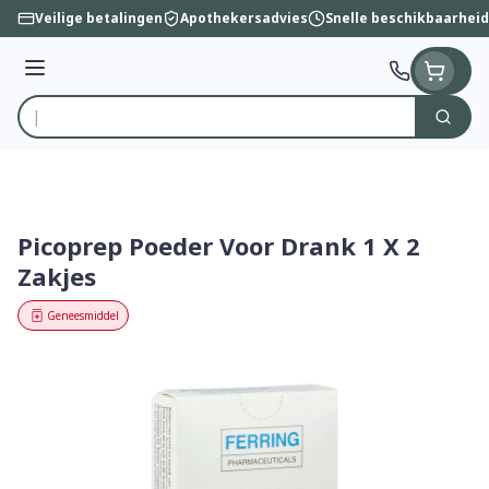
Ga naar de inhoud
Veilige betalingen
Apothekersadvies
Snelle beschikbaarheid
Menu
Zoek
Product, merk, categorie...
Picoprep Poeder Voor Drank 1 X 2
Zakjes
Geneesmiddel