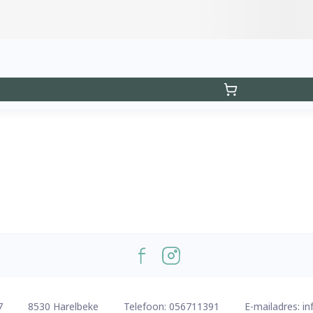
7
8530
Harelbeke
Telefoon:
056711391
E-mailadres:
in