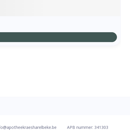
fo@
apotheekraesharelbeke.be
APB nummer:
341303