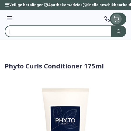
Ga naar de inhoud
Veilige betalingen
Apothekersadvies
Snelle beschikbaarheid
Menu
Zoek
Product, merk, categorie...
Phyto Curls Conditioner 175ml