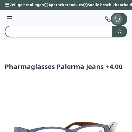
Ga naar de inhoud
Veilige betalingen
Apothekersadvies
Snelle beschikbaarheid
Menu
Zoek
Product, merk, categorie...
Pharmaglasses Palerma Jeans +4.00