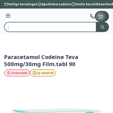
Ga naar de inhoud
Veilige betalingen
Apothekersadvies
Snelle beschikbaarheid
Menu
Zoek
Product, merk, categorie...
Paracetamol Codeine Teva
500mg/30mg Film.tabl 90
Geneesmiddel
Op voorschrift