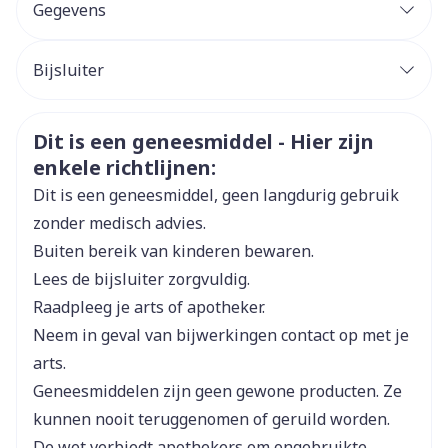
Gegevens
20 mg /dag gedurende 2 tot 8 weken
Bij recidief: indien nodig 20 mg /dag
CNK
2557205
Bijsluiter
20 mg /dag
Organisaties
Nederlands
Takeda
Nederlands
Duits
Bij recidief, 40 mg per dag tot genezing. Daarna,
Veiligheidsinformatie
Dit is een geneesmiddel - Hier zijn
Duits
Frans
Frans
20 mg per dag
Merken
Takeda
enkele richtlijnen:
Dit is een geneesmiddel, geen langdurig gebruik
Breedte
73 mm
zonder medisch advies.
Buiten bereik van kinderen bewaren.
Lengte
119 mm
Lees de bijsluiter zorgvuldig.
Raadpleeg je arts of apotheker.
Diepte
25 mm
Neem in geval van bijwerkingen contact op met je
arts.
Hoeveelheid
56
Geneesmiddelen zijn geen gewone producten. Ze
Verpakking
kunnen nooit teruggenomen of geruild worden.
De wet verbiedt apothekers om ongebruikte