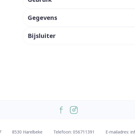
ddelen
Haar
orging
Supplementen
Insectenw
middelen
Gegevens
n
Mondmaskers
issen
 -
Bijsluiter
uid
d
Zelfbruiner
Scheren
7
8530
Harelbeke
Telefoon:
056711391
E-mailadres:
in