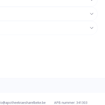
erende
Parfums en
geurproducten
CBD
fo@
apotheekraesharelbeke.be
APB nummer:
341303