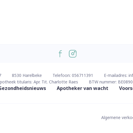
7
8530
Harelbeke
Telefoon:
056711391
E-mailadres:
in
potheek titularis:
Apr. Tit. Charlotte Raes
BTW nummer:
BE0890
Gezondheidsnieuws
Apotheker van wacht
Voors
Algemene verk