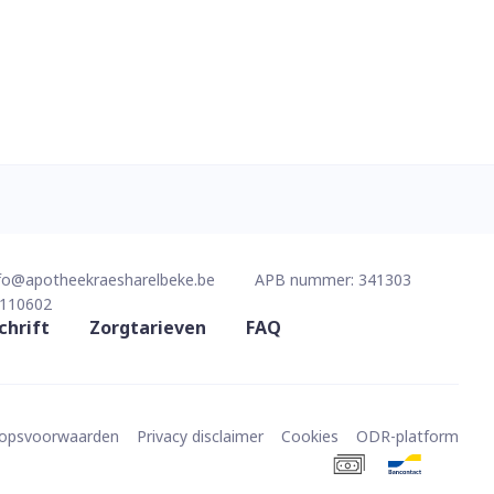
fo@
apotheekraesharelbeke.be
APB nummer:
341303
110602
chrift
Zorgtarieven
FAQ
oopsvoorwaarden
Privacy disclaimer
Cookies
ODR-platform