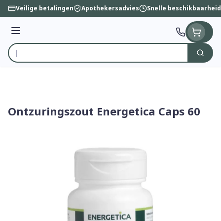
Ga naar de inhoud
Veilige betalingen
Apothekersadvies
Snelle beschikbaarheid
Menu
Zoek
Product, merk, categorie...
Ontzuringszout Energetica Caps 60