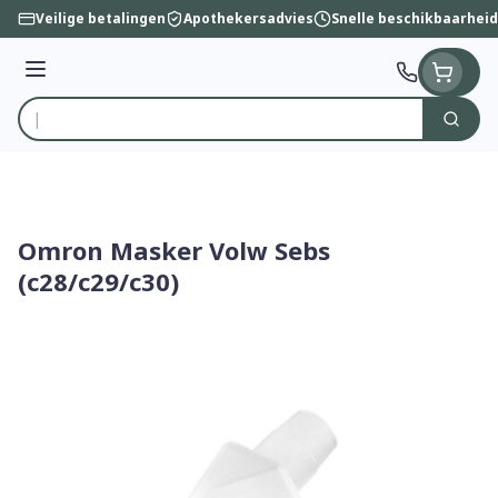
Ga naar de inhoud
Veilige betalingen
Apothekersadvies
Snelle beschikbaarheid
Menu
Zoek
Product, merk, categorie...
Omron Masker Volw Sebs
(c28/c29/c30)