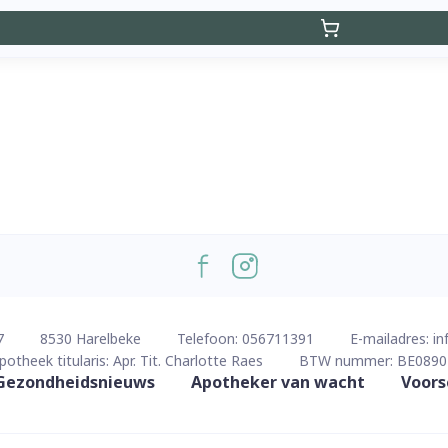
7
8530
Harelbeke
Telefoon:
056711391
E-mailadres:
in
potheek titularis:
Apr. Tit. Charlotte Raes
BTW nummer:
BE0890
Gezondheidsnieuws
Apotheker van wacht
Voors