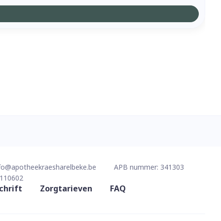
fo@
apotheekraesharelbeke.be
APB nummer:
341303
110602
chrift
Zorgtarieven
FAQ