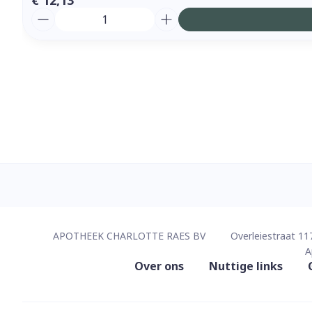
€ 12,13
Aantal
Contacteer ons
APOTHEEK CHARLOTTE RAES BV
Overleiestraat 11
A
Nuttige links
Over ons
Nuttige links