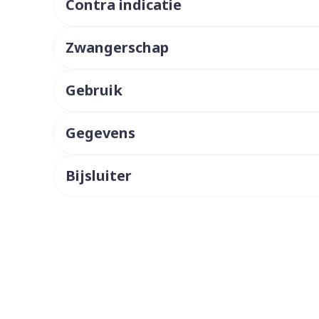
Contra indicatie
ddelen
Haar
orging
Supplementen
Insectenw
middelen
Zwangerschap
n
Mondmaskers
issen
 -
Gebruik
uid
d
Gegevens
Bijsluiter
Zelfbruiner
Scheren