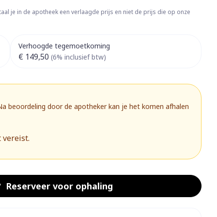
rapie
Toon meer
aal je in de apotheek een verlaagde prijs en niet de prijs die op onze
Diagnosetesten en
 stress
Vlooien en teken
meetapparatuur
Oren
Mond en keel
Verhoogde tegemoetkoming
€ 149,50
Alcoholtest
(6% inclusief btw)
g
Oordopjes
Zuigtabletten
herapie -
Mond, muil of snavel
Bloeddrukmeter
ls
 en -druppels
Oorreiniging
Spray - oplossing
Cholesteroltest
zen
Oordruppels
Hartslagmeter
 Na beoordeling door de apotheker kan je het komen afhalen
ulpmiddelen
Toon meer
 vereist.
herming
Hygiëne
Ergonomie
nning en -
Aambeien
s
Bad en douche
Ademhaling en zuurstof
Reserveer
voor ophaling
je
Badkamer