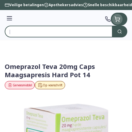
Ga naar de inhoud
Veilige betalingen
Apothekersadvies
Snelle beschikbaarheid
Menu
Zoek
Product, merk, categorie...
Omeprazol Teva 20mg Caps
Maagsapresis Hard Pot 14
Geneesmiddel
Op voorschrift