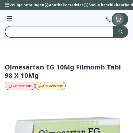
Ga naar de inhoud
Veilige betalingen
Apothekersadvies
Snelle beschikbaarheid
Menu
Zoek
Product, merk, categorie...
Olmesartan EG 10Mg Filmomh Tabl
98 X 10Mg
Geneesmiddel
Op voorschrift