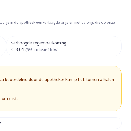
rapie
Toon meer
Diagnosetesten en
 stress
Vlooien en teken
meetapparatuur
aal je in de apotheek een verlaagde prijs en niet de prijs die op onze
Oren
Mond en keel
Alcoholtest
g
Oordopjes
Zuigtabletten
herapie -
Mond, muil of snavel
Verhoogde tegemoetkoming
Bloeddrukmeter
ls
 en -druppels
Oorreiniging
Spray - oplossing
€ 3,01
(6% inclusief btw)
Cholesteroltest
zen
Oordruppels
Hartslagmeter
ulpmiddelen
Toon meer
 Na beoordeling door de apotheker kan je het komen afhalen
 vereist.
herming
Hygiëne
Ergonomie
nning en -
Aambeien
s
Bad en douche
Ademhaling en zuurstof
je
Badkamer