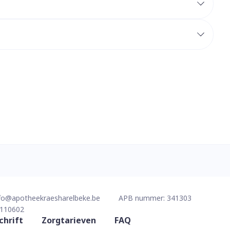
erende
Parfums en
geurproducten
CBD
fo@
apotheekraesharelbeke.be
APB nummer:
341303
110602
chrift
Zorgtarieven
FAQ