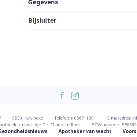
Gegevens
ddelen
Haar
orging
Supplementen
Insectenw
middelen
Bijsluiter
n
Mondmaskers
issen
 -
uid
d
Zelfbruiner
Scheren
7
8530
Harelbeke
Telefoon:
056711391
E-mailadres:
in
potheek titularis:
Apr. Tit. Charlotte Raes
BTW nummer:
BE0890
Gezondheidsnieuws
Apotheker van wacht
Voors