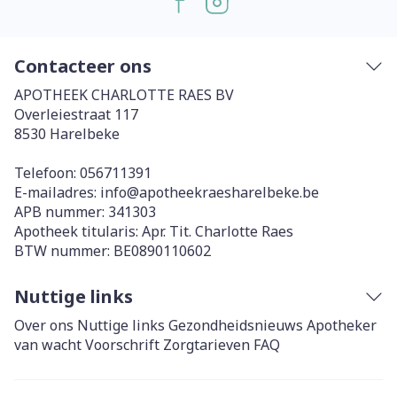
Contacteer ons
APOTHEEK CHARLOTTE RAES BV
Overleiestraat 117
8530
Harelbeke
Telefoon:
056711391
E-mailadres:
info@
apotheekraesharelbeke.be
APB nummer:
341303
Apotheek titularis:
Apr. Tit. Charlotte Raes
BTW nummer:
BE0890110602
Nuttige links
Over ons
Nuttige links
Gezondheidsnieuws
Apotheker
van wacht
Voorschrift
Zorgtarieven
FAQ