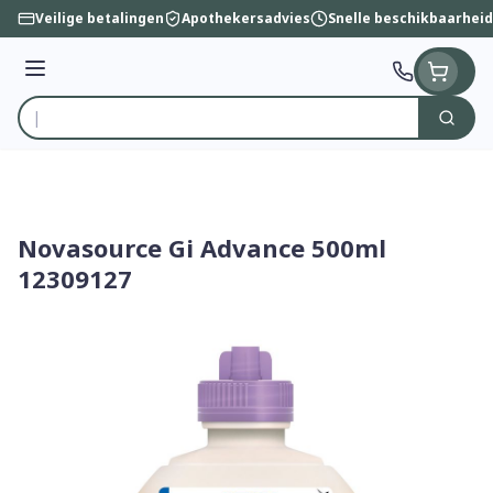
Ga naar de inhoud
Veilige betalingen
Apothekersadvies
Snelle beschikbaarheid
Menu
Zoek
Product, merk, categorie...
Novasource Gi Advance 500ml
12309127