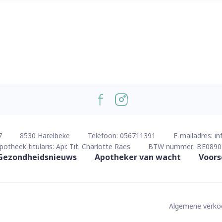
7
8530
Harelbeke
Telefoon:
056711391
E-mailadres:
in
potheek titularis:
Apr. Tit. Charlotte Raes
BTW nummer:
BE0890
Gezondheidsnieuws
Apotheker van wacht
Voors
Algemene verk