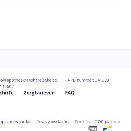
fo@
apotheekraesharelbeke.be
APB nummer:
341303
110602
chrift
Zorgtarieven
FAQ
oopsvoorwaarden
Privacy disclaimer
Cookies
ODR-platform